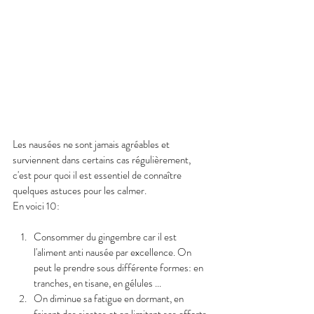
Les nausées ne sont jamais agréables et 
surviennent dans certains cas régulièrement, 
c'est pour quoi il est essentiel de connaître 
quelques astuces pour les calmer. 
En voici 10: 
Consommer du gingembre car il est 
l'aliment anti nausée par excellence. On 
peut le prendre sous différente formes: en 
tranches, en tisane, en gélules ... 
On diminue sa fatigue en dormant, en 
faisant des siestes et en limitant ses efforts. 