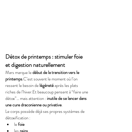
Détox de printemps : stimuler foie 
et digestion naturellement
Mars marque le 
début de la transition vers le 
printemps
.C’est souvent le moment où l’on 
ressent le besoin de 
légèreté
 après les plats 
riches de l’hiver.Et beaucoup pensent à “faire une 
détox”… mais attention : 
inutile de se lancer dans 
une cure draconienne ou privative
.
Le corps possède déjà ses propres systèmes de 
détoxification :
le 
foie
les 
reins