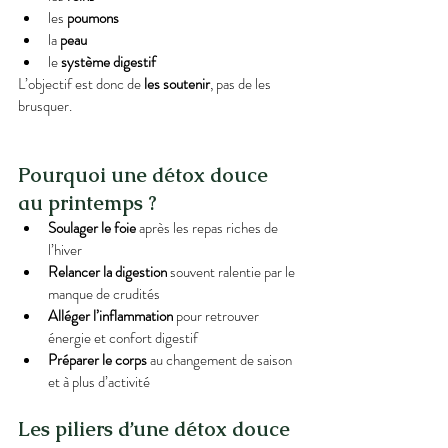
les 
poumons
la 
peau
le 
système digestif
L’objectif est donc de 
les soutenir
, pas de les 
brusquer.
Pourquoi une détox douce 
au printemps ?
Soulager le foie
 après les repas riches de 
l’hiver
Relancer la digestion
 souvent ralentie par le 
manque de crudités
Alléger l’inflammation
 pour retrouver 
énergie et confort digestif
Préparer le corps
 au changement de saison 
et à plus d’activité
Les piliers d’une détox douce