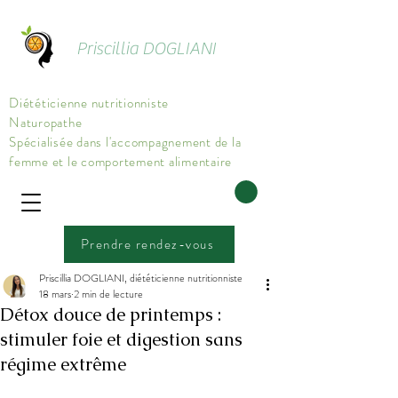
Priscillia DOGLIANI
Diététicienne nutritionniste
Naturopathe
Spécialisée dans l'accompagnement de la
femme et le comportement alimentaire
Prendre rendez-vous
Priscillia DOGLIANI, diététicienne nutritionniste
18 mars
2 min de lecture
Détox douce de printemps :
stimuler foie et digestion sans
régime extrême