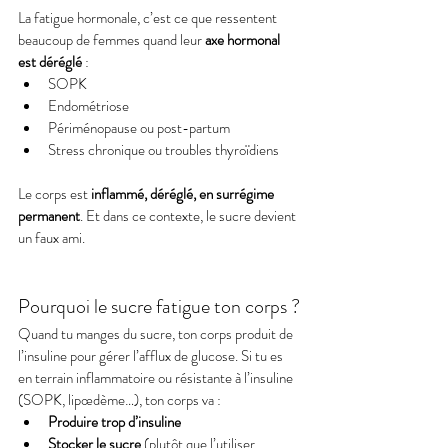
La fatigue hormonale, c’est ce que ressentent 
beaucoup de femmes quand leur 
axe hormonal 
est déréglé
 :
SOPK
Endométriose
Périménopause ou post-partum
Stress chronique ou troubles thyroïdiens
Le corps est 
inflammé, déréglé, en surrégime 
permanent
. Et dans ce contexte, le sucre devient 
un faux ami.
Pourquoi le sucre fatigue ton corps ?
Quand tu manges du sucre, ton corps produit de 
l’insuline pour gérer l’afflux de glucose. Si tu es 
en terrain inflammatoire ou résistante à l’insuline 
(SOPK, lipœdème…), ton corps va :
Produire trop d’insuline
Stocker le sucre
 (plutôt que l’utiliser 