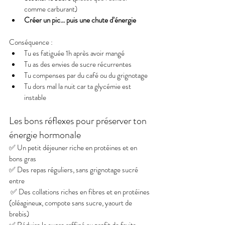
comme carburant)
Créer un pic… puis une chute d’énergie
Conséquence :
Tu es fatiguée 1h après avoir mangé
Tu as des envies de sucre récurrentes
Tu compenses par du café ou du grignotage
Tu dors mal la nuit car ta glycémie est 
instable
Les bons réflexes pour préserver ton 
énergie hormonale
✅ Un petit déjeuner riche en protéines et en 
bons gras 
✅ Des repas réguliers, sans grignotage sucré 
entre
 ✅ Des collations riches en fibres et en protéines 
(oléagineux, compote sans sucre, yaourt de 
brebis) 