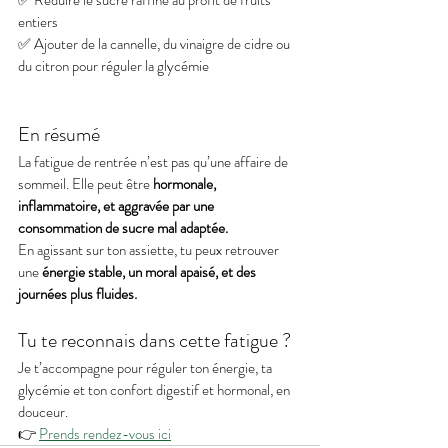
✅ Réduire le sucre raffiné au profit de fruits 
entiers 
✅ Ajouter de la cannelle, du vinaigre de cidre ou 
du citron pour réguler la glycémie
En résumé
La fatigue de rentrée n’est pas qu’une affaire de 
sommeil. Elle peut être 
hormonale, 
inflammatoire, et aggravée par une 
consommation de sucre mal adaptée.
En agissant sur ton assiette, tu peux retrouver 
une 
énergie stable, un moral apaisé, et des 
journées plus fluides.
Tu te reconnais dans cette fatigue ?
Je t’accompagne pour réguler ton énergie, ta 
glycémie et ton confort digestif et hormonal, en 
douceur.
👉 
Prends rendez-vous ici