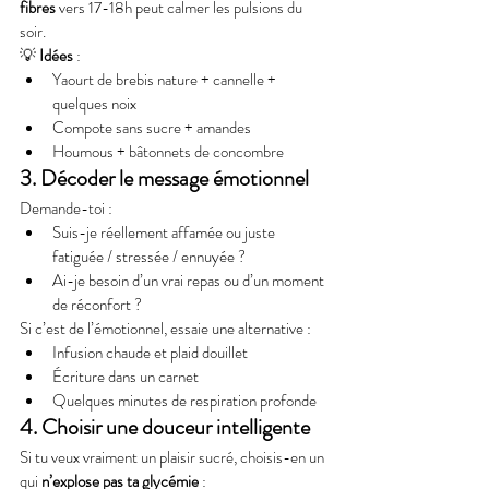
fibres
 vers 17-18h peut calmer les pulsions du 
soir.
💡 
Idées
 :
Yaourt de brebis nature + cannelle + 
quelques noix
Compote sans sucre + amandes
Houmous + bâtonnets de concombre
3. Décoder le message émotionnel
Demande-toi :
Suis-je réellement affamée ou juste 
fatiguée / stressée / ennuyée ?
Ai-je besoin d’un vrai repas ou d’un moment 
de réconfort ?
Si c’est de l’émotionnel, essaie une alternative :
Infusion chaude et plaid douillet
Écriture dans un carnet
Quelques minutes de respiration profonde
4. Choisir une douceur intelligente
Si tu veux vraiment un plaisir sucré, choisis-en un 
qui 
n’explose pas ta glycémie
 :