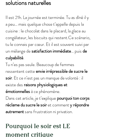
solutions naturelles
Il est 21h. La journée est terminée. Tu as dîné il y 
a peu… mais quelque chose t’appelle depuis la 
cuisine : le chocolat dans le placard, la glace au 
congélateur, les biscuits qui restent.Ce scénario, 
tu le connais par cœur. Et il est souvent suivi par 
un mélange de 
satisfaction immédiate
… puis 
de 
culpabilité
.
Tu n’es pas seule. Beaucoup de femmes 
ressentent cette 
envie irrépressible de sucre le 
soir
. Et ce n’est pas un manque de volonté : il 
existe des 
raisons physiologiques et 
émotionnelles
 à ce phénomène.
Dans cet article, je t’explique 
pourquoi ton corps 
réclame du sucre le soir
 et comment 
y répondre 
autrement
 sans frustration ni privation.
Pourquoi le soir est LE 
moment critique