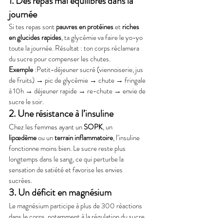
1. Des repas mal équilibrés dans la 
journée
Si tes repas sont 
pauvres en protéines
 et 
riches 
en glucides rapides
, ta glycémie va faire le yo-yo 
toute la journée. Résultat : ton corps réclamera 
du sucre pour compenser les chutes.
Exemple
 :Petit-déjeuner sucré (viennoiserie, jus 
de fruits) → pic de glycémie → chute → fringale 
à 10h → déjeuner rapide → re-chute → envie de 
sucre le soir.
2. Une résistance à l’insuline
Chez les femmes ayant un 
SOPK
, un 
lipœdème
 ou un 
terrain inflammatoire
, l’insuline 
fonctionne moins bien. Le sucre reste plus 
longtemps dans le sang, ce qui perturbe la 
sensation de satiété et favorise les envies 
sucrées.
3. Un déficit en magnésium
Le magnésium participe à plus de 300 réactions 
dans le corps, notamment à la régulation du sucre 