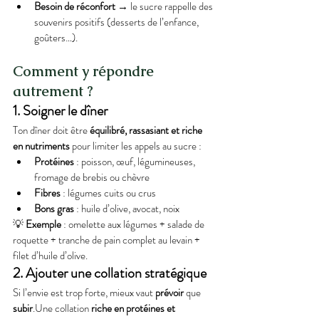
Besoin de réconfort
 → le sucre rappelle des 
souvenirs positifs (desserts de l’enfance, 
goûters…).
Comment y répondre 
autrement ?
1. Soigner le dîner
Ton dîner doit être 
équilibré, rassasiant et riche 
en nutriments
 pour limiter les appels au sucre :
Protéines
 : poisson, œuf, légumineuses, 
fromage de brebis ou chèvre
Fibres
 : légumes cuits ou crus
Bons gras
 : huile d’olive, avocat, noix
💡 
Exemple
 : omelette aux légumes + salade de 
roquette + tranche de pain complet au levain + 
filet d’huile d’olive.
2. Ajouter une collation stratégique
Si l’envie est trop forte, mieux vaut 
prévoir
 que 
subir
.Une collation 
riche en protéines et 