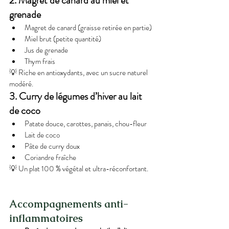
2. Magret de canard au miel et 
grenade
Magret de canard (graisse retirée en partie)
Miel brut (petite quantité)
Jus de grenade
Thym frais
💡 Riche en antioxydants, avec un sucre naturel 
modéré.
3. Curry de légumes d’hiver au lait 
de coco
Patate douce, carottes, panais, chou-fleur
Lait de coco
Pâte de curry doux
Coriandre fraîche
💡 Un plat 100 % végétal et ultra-réconfortant.
Accompagnements anti-
inflammatoires