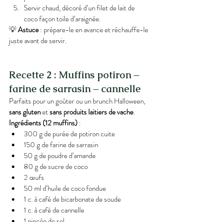
Servir chaud, décoré d’un filet de lait de 
coco façon toile d’araignée.
💡 
Astuce
 : prépare-le en avance et réchauffe-le 
juste avant de servir.
Recette 2 : Muffins potiron – 
farine de sarrasin – cannelle
Parfaits pour un goûter ou un brunch Halloween, 
sans gluten
 et 
sans produits laitiers de vache
.
Ingrédients (12 muffins)
 :
300 g de purée de potiron cuite
150 g de farine de sarrasin
50 g de poudre d’amande
80 g de sucre de coco
2 œufs
50 ml d’huile de coco fondue
1 c. à café de bicarbonate de soude
1 c. à café de cannelle
1 pincée de sel