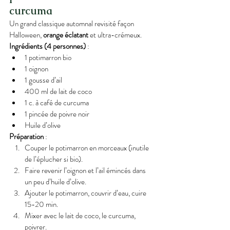
curcuma
Un grand classique automnal revisité façon 
Halloween, 
orange éclatant
 et ultra-crémeux.
Ingrédients (4 personnes)
 :
1 potimarron bio
1 oignon
1 gousse d’ail
400 ml de lait de coco
1 c. à café de curcuma
1 pincée de poivre noir
Huile d’olive
Préparation
 :
Couper le potimarron en morceaux (inutile 
de l’éplucher si bio).
Faire revenir l’oignon et l’ail émincés dans 
un peu d’huile d’olive.
Ajouter le potimarron, couvrir d’eau, cuire 
15-20 min.
Mixer avec le lait de coco, le curcuma, 
poivrer.