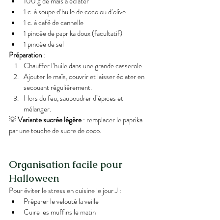
100 g de maïs à éclater
1 c. à soupe d’huile de coco ou d’olive
1 c. à café de cannelle
1 pincée de paprika doux (facultatif)
1 pincée de sel
Préparation
 :
Chauffer l’huile dans une grande casserole.
Ajouter le maïs, couvrir et laisser éclater en 
secouant régulièrement.
Hors du feu, saupoudrer d’épices et 
mélanger.
💡 
Variante sucrée légère
 : remplacer le paprika 
par une touche de sucre de coco.
Organisation facile pour 
Halloween
Pour éviter le stress en cuisine le jour J :
Préparer le velouté la veille
Cuire les muffins le matin