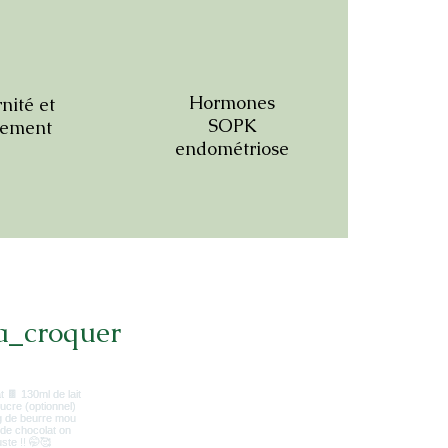
Hormones
nité et
SOPK
tement
endométriose
a_croquer