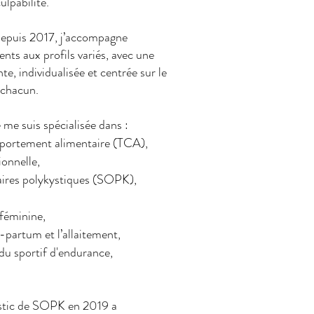
ulpabilité.
l depuis 2017, j’accompagne
ents aux profils variés, avec une
te, individualisée et centrée sur le
 chacun.
e me suis spécialisée dans :
mportement alimentaire (TCA),
ionnelle,
aires polykystiques (SOPK),
féminine,
t-partum et l’allaitement,
u sportif d'endurance,
stic de SOPK en 2019 a