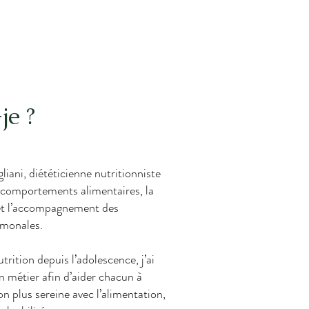
e
je ?
gliani, diététicienne nutritionniste
s comportements alimentaires, la
 et l’accompagnement des
rmonales.
trition depuis l’adolescence, j’ai
n métier afin d’aider chacun à
on plus sereine avec l’alimentation,