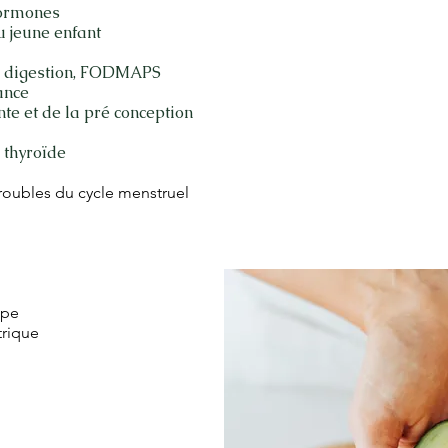
hormones
u jeune enfant
de digestion, FODMAPS
ance
te et de la pré conception
 thyroïde
troubles du cycle menstruel
upe
trique