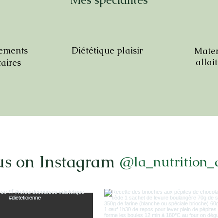
ements
Diététique plaisir
Mater
allai
aires
us on Instagram
@la_nutrition_