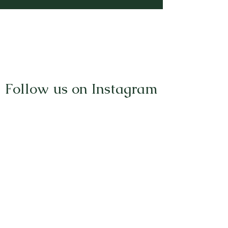
Follow us on Instagram
@la_nutrition_a_croquer