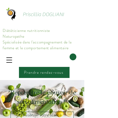
Priscillia DOGLIANI
Diététicienne nutritionniste
Naturopathe
Spécialisée dans l'accompagnement de la
femme et le comportement alimentaire
Prendre rendez-vous
“Reprendre le pouvoir de
son alimentation !”
Réserver votre séance