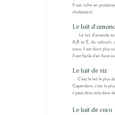
Il est riche en protéine
cholestérol. 
Le lait d'aman
     Le lait d'amande est un très bon antiseptique pour les intestins. Il contient également des vitamines 
A,B et E, du calcium, d
coco, il est donc plus si
Il est facile d'en faire 
Le lait de riz
     C'est le lait le plus doux et le plus digeste. Il contient du sillicium (essentiel pour le cartillage et les os). 
Cependant, c'est le plus
il peut être utile dans d
Le lait de coco 