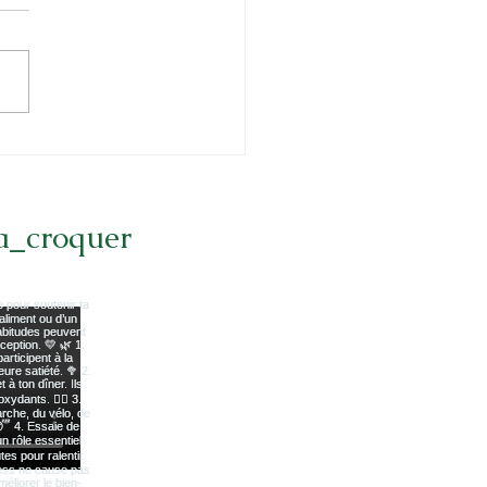
quoi a-t-on tant
ind'être entendue
ant la grossesse ?
a_croquer