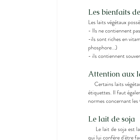
Les bienfaits de
Les laits végétaux poss
- Ils ne contiennent pas
-ils sont riches en vit
phosphore...) 
- ils contiennent souven
Attention aux l
     Certains laits végétaux contiennent beaucoup d'additifs et des huiles végétales, il faut bien vérifier les 
étiquettes. Il faut égal
normes concernant les 
Le lait de soja 
     Le lait de soja est la boisson de remplacement la plus ancienne et la plus connue. Il a un goût neutre 
qui lui confère d'être 