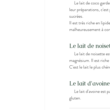
     Le lait de coco garde vraiment son goût de noix de coco, cela peut déranger certaines personnes dans 
leur préparations, c'est
sucrées. 
Il est très riche en lip
malheureusement à cons
Le lait de noise
     Le lait de noisette est le seul à être très riche en fer, il contient également du calcium et du 
magnésium. Il est riche
C'est le lait le plus chèr
Le lait d'avoine
     Le lait d'avoine est pauvre en protéine mais il contient de bonnes fibres. C'est le seul qui contient du 
gluten. 