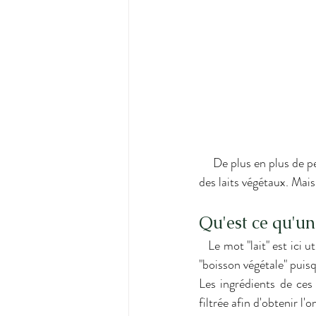
     De plus en plus de personnes sont intolérantes au lactose et doivent donc se tourner vers l'alternative 
des laits végétaux. Mais
Qu'est ce qu'un 
   Le mot "lait" est ici utilisé à tord car il ne provient pas d'un mammifère, nous pourrions plutôt parler de 
"boisson végétale" puisq
Les ingrédients de ces 
filtrée afin d'obtenir l'