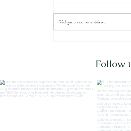
Rédigez un commentaire...
SPORT - Seul on va vite, à
plusieurs on va plus loin :
Pourquoi le collectif est
votre meilleur allié
Follow 