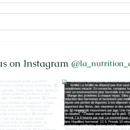
Je mange sainement mais je
Pour
ne perds pas de poids :
beso
pourquoi ?
pend
us on Instagram
@la_nutrition_